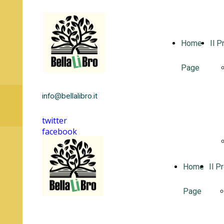
Home
Il P
Page
info@bellalibro.it
twitter
facebook
instagram
linkedin
youtube
Home
Il P
Page