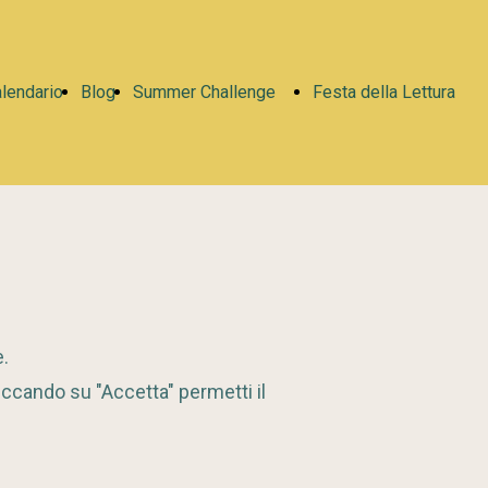
lendario
Blog
Summer Challenge
Festa della Lettura
Modulo
2022
Iscrizione
Presentazione
e.
iccando su "Accetta" permetti il
Regolamento
Programma e