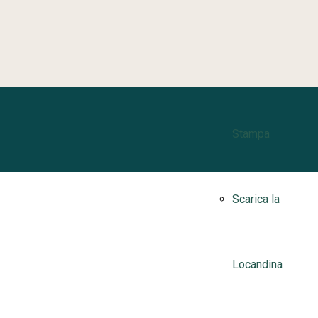
Challenge
Sedi
Comunicato
Stampa
Scarica la
Locandina