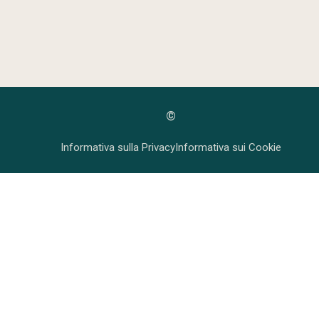
Scarica
Lombardia
il PDF
©
Informativa sulla Privacy
Informativa sui Cookie