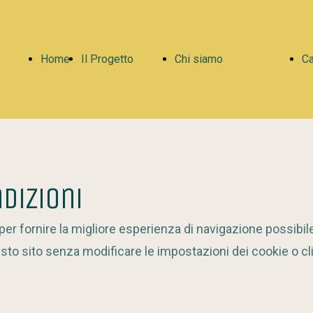
Home
Il Progetto
Chi siamo
Ca
Page
Il
Organizzazione
dizioni
Progetto
Partner
 per fornire la migliore esperienza di navigazione possibil
sto sito senza modificare le impostazioni dei cookie o cl
in Breve
ACLI